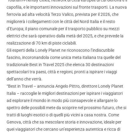
‘Tourism-Friendly Cities, network di città europee di cui Genova è il
capofila, e le importanti innovazioni sul fronte trasporti. La nuova
ferrovia ad alta velocità Terzo Valico, prevista per il 2026, che
migliorerà i collegamenti con le città del Nord Italia e il resto
d’Europa; il piano comunale per il trasporto pubblico su mezzi
elettrici che sarà operativo dalla metà del 2025, e che prevede la
realizzazione di 70 km di piste ciclabili.
Gli esperti della Lonely Planet ne riconoscono l’indiscutibile
fascino, incoronandola come unica meta italiana tra quelle del
tradizionale Best in Travel 2025 che elenca 30 destinazioni
spettacolari tra paesi, città e regioni, pronti a ispirare i viaggi
dell’anno che verrà.
“Best in Travel – annuncia Angelo Pittro, direttore Lonely Planet
Italia – raccoglie le migliori destinazioni per ispirare i viaggiatori
ad esplorare il mondo in modo più consapevole e allargare lo
spettro delle possibili mete da scoprire nel prossimo futuro, che si
tratti di luoghi esotici o di quelli più vicini a casa nostra. Come
Genova, città che sa mescolare storia e innovazione, ideale per
quei viaggiatori che cercano un’esperienza autentica e ricca di