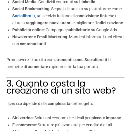
Social Media
: Condividi contenuti su
LinkedIn
.
Social Bookmarking
: Segnala il tuo sito su piattaforme come
Socialibro.it
, un servizio italiano di
condivisione link
che ti
aiuta a
raggiungere nuovi utenti
e migliorare l’
indicizzazione
.
Pubblicità online
: Campagne
pubblicitarie
su Google Ads.
Newsletter e Email Marketing
: Mantieni informati i tuoi clienti
con
contenuti utili.
Promuovere il tuo sito con
strumenti come Socialibro.it
ti
permette di
aumentare
rapidamente la tua portata.
3. Quanto costa la
creazione di un sito web?
Il
prezzo
dipende dalla
complessità
del progetto:
Siti vetrina
: Soluzioni economiche ideali per
piccole imprese
.
E-commerce
: Strutture più avanzate per vendite digitali.