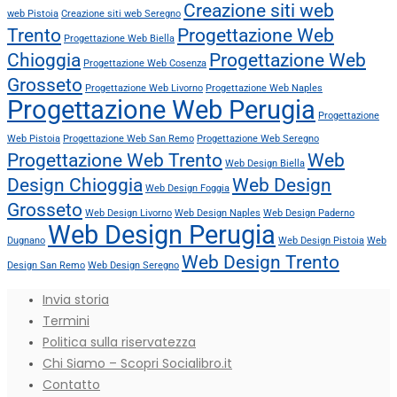
Creazione siti web
web Pistoia
Creazione siti web Seregno
Trento
Progettazione Web
Progettazione Web Biella
Chioggia
Progettazione Web
Progettazione Web Cosenza
Grosseto
Progettazione Web Livorno
Progettazione Web Naples
Progettazione Web Perugia
Progettazione
Web Pistoia
Progettazione Web San Remo
Progettazione Web Seregno
Progettazione Web Trento
Web
Web Design Biella
Design Chioggia
Web Design
Web Design Foggia
Grosseto
Web Design Livorno
Web Design Naples
Web Design Paderno
Web Design Perugia
Dugnano
Web Design Pistoia
Web
Web Design Trento
Design San Remo
Web Design Seregno
Invia storia
Termini
Politica sulla riservatezza
Chi Siamo – Scopri Socialibro.it
Contatto