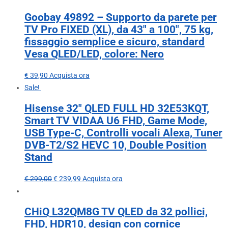
Goobay 49892 – Supporto da parete per
TV Pro FIXED (XL), da 43″ a 100″, 75 kg,
fissaggio semplice e sicuro, standard
Vesa QLED/LED, colore: Nero
€
39,90
Acquista ora
Sale!
Hisense 32″ QLED FULL HD 32E53KQT,
Smart TV VIDAA U6 FHD, Game Mode,
USB Type-C, Controlli vocali Alexa, Tuner
DVB-T2/S2 HEVC 10, Double Position
Stand
€
299,00
€
239,99
Acquista ora
CHiQ L32QM8G TV QLED da 32 pollici,
FHD, HDR10, design con cornice