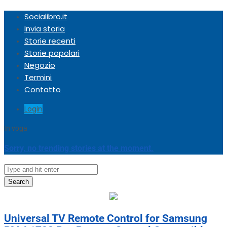
Socialibro.it
Invia storia
Storie recenti
Storie popolari
Negozio
Termini
Contatto
Login
In voga
Sorry, no trending stories at the moment.
Search
Universal TV Remote Control for Samsung