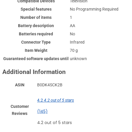
Compatible Devices
‎Television
Special features
‎No Programming Required
Number of items
‎1
Battery description
‎AA
Batteries required
‎No
Connector Type
‎Infrared
Item Weight
‎70 g
Guaranteed software updates until
‎unknown
Additional Information
ASIN
B0DK4SCK2B
4.2
4.2 out of 5 stars
Customer
(145)
Reviews
4.2 out of 5 stars