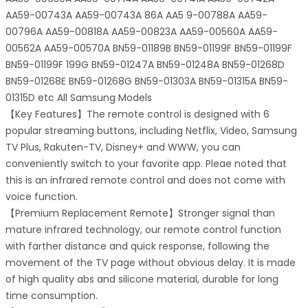
AA59-00743A AA59-00743A 86A AA5 9-00788A AA59-
00796A AA59-00818A AA59-00823A AA59-00560A AA59-
00562A AA59-00570A BN59-01189B BN59-01199F BN59-01199F
BN59-01199F 199G BN59-01247A BN59-01248A BN59-01268D
BN59-01268E BN59-01268G BN59-01303A BN59-01315A BN59-
01315D etc All Samsung Models
【Key Features】The remote control is designed with 6
popular streaming buttons, including Netflix, Video, Samsung
TV Plus, Rakuten-TV, Disney+ and WWW, you can
conveniently switch to your favorite app. Pleae noted that
this is an infrared remote control and does not come with
voice function.
【Premium Replacement Remote】Stronger signal than
mature infrared technology, our remote control function
with farther distance and quick response, following the
movement of the TV page without obvious delay. It is made
of high quality abs and silicone material, durable for long
time consumption.