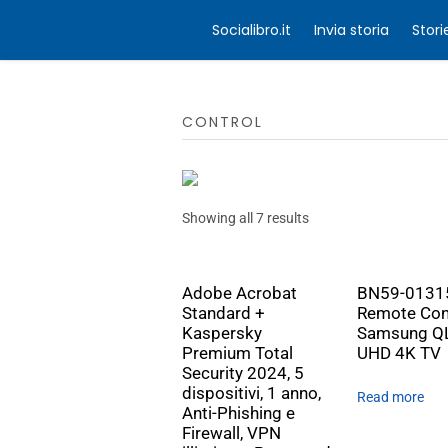
Socialibro.it
Invia storia
Stori
CONTROL
Showing all 7 results
Adobe Acrobat
BN59-0131
Standard +
Remote Cont
Kaspersky
Samsung Q
Premium Total
UHD 4K TV
Security 2024, 5
dispositivi, 1 anno,
Read more
Anti-Phishing e
Firewall, VPN