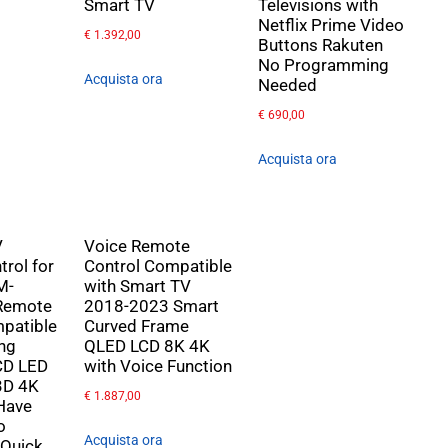
Smart TV
Televisions with
Netflix Prime Video
€
1.392,00
Buttons Rakuten
No Programming
Acquista ora
Needed
€
690,00
Acquista ora
V
Voice Remote
rol for
Control Compatible
M-
with Smart TV
Remote
2018-2023 Smart
patible
Curved Frame
ng
QLED LCD 8K 4K
CD LED
with Voice Function
3D 4K
€
1.887,00
Have
o
Acquista ora
 Quick