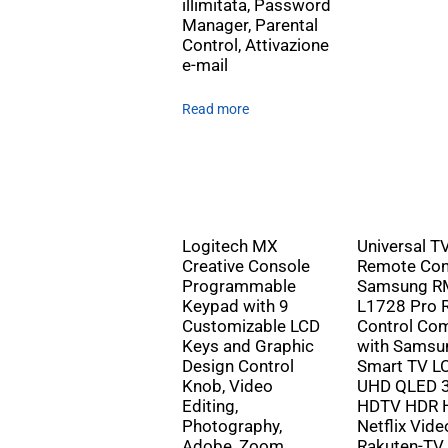
illimitata, Password
Manager, Parental
Control, Attivazione
e-mail
Read more
Logitech MX
Universal T
Creative Console
Remote Cont
Programmable
Samsung R
Keypad with 9
L1728 Pro 
Customizable LCD
Control Com
Keys and Graphic
with Samsu
Design Control
Smart TV L
Knob, Video
UHD QLED 
Editing,
HDTV HDR 
Photography,
Netflix Vide
Adobe, Zoom,
Rakuten-TV