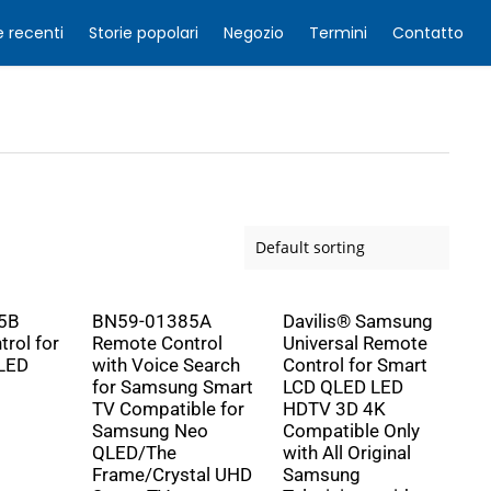
e recenti
Storie popolari
Negozio
Termini
Contatto
5B
BN59-01385A
Davilis® Samsung
rol for
Remote Control
Universal Remote
LED
with Voice Search
Control for Smart
for Samsung Smart
LCD QLED LED
TV Compatible for
HDTV 3D 4K
Samsung Neo
Compatible Only
QLED/The
with All Original
Frame/Crystal UHD
Samsung