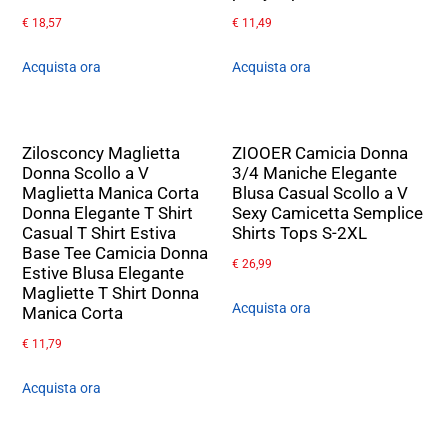
€
18,57
€
11,49
Acquista ora
Acquista ora
Zilosconcy Maglietta
ZIOOER Camicia Donna
Donna Scollo a V
3/4 Maniche Elegante
Maglietta Manica Corta
Blusa Casual Scollo a V
Donna Elegante T Shirt
Sexy Camicetta Semplice
Casual T Shirt Estiva
Shirts Tops S-2XL
Base Tee Camicia Donna
€
26,99
Estive Blusa Elegante
Magliette T Shirt Donna
Acquista ora
Manica Corta
€
11,79
Acquista ora