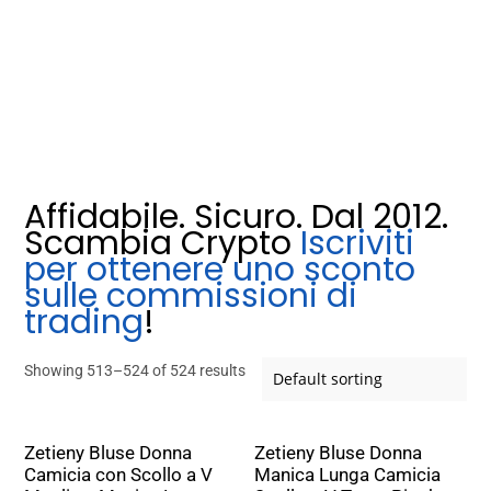
Affidabile. Sicuro. Dal 2012.
Scambia Crypto
Iscriviti
per ottenere uno sconto
sulle commissioni di
trading
!
Showing 513–524 of 524 results
Zetieny Bluse Donna
Zetieny Bluse Donna
Camicia con Scollo a V
Manica Lunga Camicia