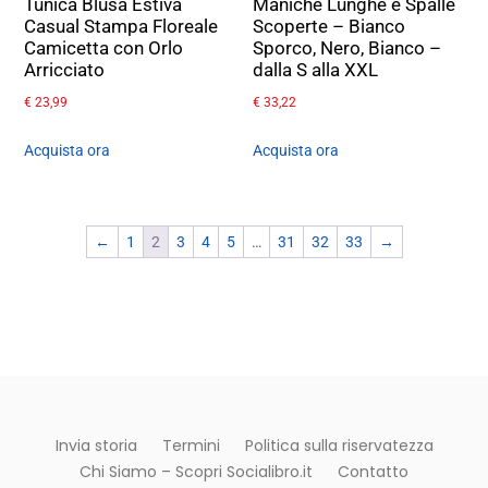
Tunica Blusa Estiva
Maniche Lunghe e Spalle
Casual Stampa Floreale
Scoperte – Bianco
Camicetta con Orlo
Sporco, Nero, Bianco –
Arricciato
dalla S alla XXL
€
23,99
€
33,22
Acquista ora
Acquista ora
←
1
2
3
4
5
…
31
32
33
→
Invia storia
Termini
Politica sulla riservatezza
Chi Siamo – Scopri Socialibro.it
Contatto