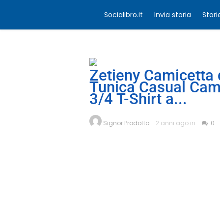
Socialibro.it
Invia storia
Stori
Zetieny Camicetta 
Tunica Casual Cam
3/4 T-Shirt a...
Signor Prodotto
2 anni ago in
0