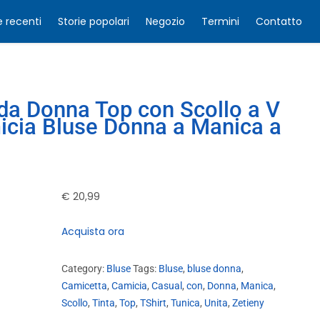
e recenti
Storie popolari
Negozio
Termini
Contatto
da Donna Top con Scollo a V
icia Bluse Donna a Manica a
€
20,99
Acquista ora
Category:
Bluse
Tags:
Bluse
,
bluse donna
,
Camicetta
,
Camicia
,
Casual
,
con
,
Donna
,
Manica
,
Scollo
,
Tinta
,
Top
,
TShirt
,
Tunica
,
Unita
,
Zetieny