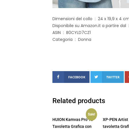
Dimensioni del collo ‏ : ‎ 24 x
Di
ASIN ‏ : ‎ B0CYLD7CZ1
Categoria ‏ : ‎ Donna
FACEBOOK
TWITTER
Related products
Sale!
HUION Kamvas Pro 13
XP-PEN Artist
Tavoletta Grafica con
tavoletta Graf