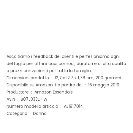
Ascoltiamo i feedback dei clienti e perfezioniamo ogni
dettaglio per offrire capi comodi, duraturi e di alta qualità
a prezzi convenienti per tutta la famiglia.
Dimensioni prodotto ‏ : ‎ 12,7 x 12,7 x 1,78 cm; 200 grammi
Disponibile su Amazon.it a partire dal ‏ : ‎ 16 maggio 2019
Produttore ‏ : ‎ Amazon Essentials
ASIN ‏ : ‎ B07J333DTW
Numero modello articolo ‏ : ‎ AE1817014
Categoria ‏ : ‎ Donna