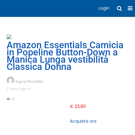
Login
Amazon Essentials Camicia
in Popeline Button-Down a
Manica Lunga vestibilità
Classica Donna
Signor Prodotto
2 anni ago in
0
€
23,80
Acquista ora