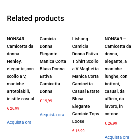
Related products
NONSAR
Camicia
Lishang
NONSAR –
Camicetta da
Donna
Camicia
Camicetta da
donna
Elegante
Donna Estiva
donna,
Henley,
Manica Corta
T Shirt Scollo
elegante, a
elegante, con
Blusa Donna
a V Maglietta
maniche
scollo a V,
Estiva
Manica Corta
lunghe, con
maniche
Camicetta
Camicetta
bottoni,
arrotolabili,
Donna
Casual Estate
casual, da
in stile casual
Blusa
ufficio, da
€
19,99
Elegante
lavoro, in
€
26,99
Camicie Tops
cotone
Acquista ora
Loose
Acquista ora
€
26,99
€
16,99
Acquista ora