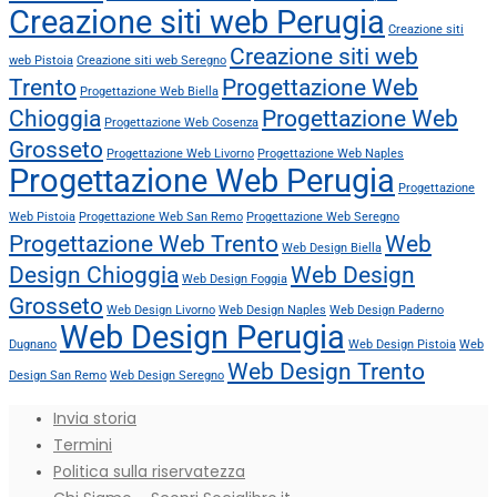
Creazione siti web Perugia
Creazione siti
Creazione siti web
web Pistoia
Creazione siti web Seregno
Trento
Progettazione Web
Progettazione Web Biella
Chioggia
Progettazione Web
Progettazione Web Cosenza
Grosseto
Progettazione Web Livorno
Progettazione Web Naples
Progettazione Web Perugia
Progettazione
Web Pistoia
Progettazione Web San Remo
Progettazione Web Seregno
Progettazione Web Trento
Web
Web Design Biella
Design Chioggia
Web Design
Web Design Foggia
Grosseto
Web Design Livorno
Web Design Naples
Web Design Paderno
Web Design Perugia
Dugnano
Web Design Pistoia
Web
Web Design Trento
Design San Remo
Web Design Seregno
Invia storia
Termini
Politica sulla riservatezza