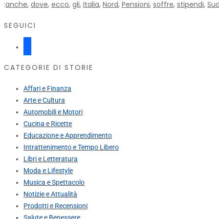
:
anche
,
dove
,
ecco
,
gli
,
Italia
,
Nord
,
Pensioni
,
soffre
,
stipendi
,
Su
SEGUICI
facebook
CATEGORIE DI STORIE
Affari e Finanza
Arte e Cultura
Automobili e Motori
Cucina e Ricette
Educazione e Apprendimento
Intrattenimento e Tempo Libero
Libri e Letteratura
Moda e Lifestyle
Musica e Spettacolo
Notizie e Attualità
Prodotti e Recensioni
Salute e Benessere