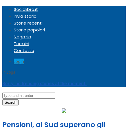
Socialibro.it
Invia storia
Storie recenti
Storie popolari
Negozio
Termini
Contatto
Login
In voga
Sorry, no trending stories at the moment.
Search
Pensioni, al Sud superano gli