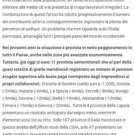
invecchiamento della popolazione, un tasso di occupazione molto
inferiore alla media UE e la presenza di troppi lavoratori irregolari. La
combinazione di questi fattori ha ridotto progressivamente il numero
dei contribuenti attivi e, conseguentemente, ingrossato la platea dei
percettori di welfare. Un problema che non riguarda solo l’Italia;
purtroppo, attanaglia tutti i principali paesi del mondo occidentale.
Nei prossimi anni la situazione è prevista in netto peggioramento in
tutto il Paese, anche nelle zone più avanzate economicamente.
Tuttavia, già oggi ci sono 11 province settentrionali che al pari della
quasi totalità di quelle meridionali registrano un numero di pensioni
erogate superiore alle buste paga corrisposte dagli imprenditori ai
propri collaboratori.
Si tratta di Sondrio (saldo pari a -1.000), Gorizia
(-2mila), Imperia (-4mila), La Spezia (-6mila), Vercelli (-8mila), Rovigo
(-9mila), Savona (-12mila), Biella (-13mila), Alessandria (-13mila),
Ferrara (-15mila) e Genova (-20mila). Tutte le 4 province della Liguria
presentano un risultato anticipato dal segno meno, mentre in
Piemonte sono tre su otto. Delle 107 province d’Italia monitorate in
questa analisi dell’Ufficio studi della CGIA, solo 47 presentano un
saldo positivo: le uniche realtà territoriali del Mezzogiorno che