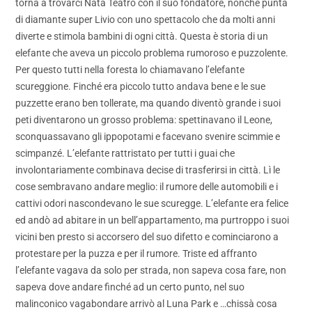
torna a trovarci Nata Teatro con il suo fondatore, nonché punta
di diamante super Livio con uno spettacolo che da molti anni
diverte e stimola bambini di ogni città. Questa è storia di un
elefante che aveva un piccolo problema rumoroso e puzzolente.
Per questo tutti nella foresta lo chiamavano l’elefante
scureggione. Finché era piccolo tutto andava bene e le sue
puzzette erano ben tollerate, ma quando diventò grande i suoi
peti diventarono un grosso problema: spettinavano il Leone,
sconquassavano gli ippopotami e facevano svenire scimmie e
scimpanzé. L’elefante rattristato per tutti i guai che
involontariamente combinava decise di trasferirsi in città. Lì le
cose sembravano andare meglio: il rumore delle automobili e i
cattivi odori nascondevano le sue scuregge. L’elefante era felice
ed andò ad abitare in un bell’appartamento, ma purtroppo i suoi
vicini ben presto si accorsero del suo difetto e cominciarono a
protestare per la puzza e per il rumore. Triste ed affranto
l’elefante vagava da solo per strada, non sapeva cosa fare, non
sapeva dove andare finché ad un certo punto, nel suo
malinconico vagabondare arrivò al Luna Park e …chissà cosa