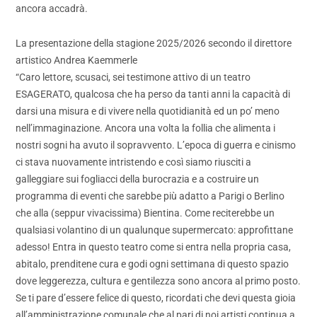
ancora accadrà.
La presentazione della stagione 2025/2026 secondo il direttore
artistico Andrea Kaemmerle
“Caro lettore, scusaci, sei testimone attivo di un teatro
ESAGERATO, qualcosa che ha perso da tanti anni la capacità di
darsi una misura e di vivere nella quotidianità ed un po’ meno
nell’immaginazione. Ancora una volta la follia che alimenta i
nostri sogni ha avuto il sopravvento. L’epoca di guerra e cinismo
ci stava nuovamente intristendo e così siamo riusciti a
galleggiare sui fogliacci della burocrazia e a costruire un
programma di eventi che sarebbe più adatto a Parigi o Berlino
che alla (seppur vivacissima) Bientina. Come reciterebbe un
qualsiasi volantino di un qualunque supermercato: approfittane
adesso! Entra in questo teatro come si entra nella propria casa,
abitalo, prenditene cura e godi ogni settimana di questo spazio
dove leggerezza, cultura e gentilezza sono ancora al primo posto.
Se ti pare d’essere felice di questo, ricordati che devi questa gioia
all’amministrazione comunale che al pari di noi artisti continua a