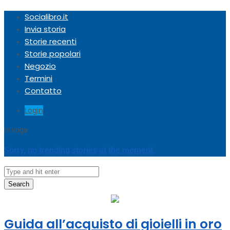
Socialibro.it
Invia storia
Storie recenti
Storie popolari
Negozio
Termini
Contatto
Login
In voga
Sorry, no trending stories at the moment.
Search
Guida all’acquisto di gioielli in oro