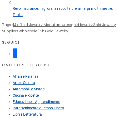
Revo Insurance, migliora la raccolta premi nel primo trimestre.
Tutti...
Tags :
14k Gold Jewelry Manufacturers
gold jewelry
Gold Jewelry
Suppliers
Wholesale 14k Gold Jewelry
SEGUICI
facebook
CATEGORIE DI STORIE
Affari e Finanza
Arte e Cultura
Automobili e Motori
Cucina e Ricette
Educazione e Apprendimento
Intrattenimento e Tempo Libero
Libri e Letteratura