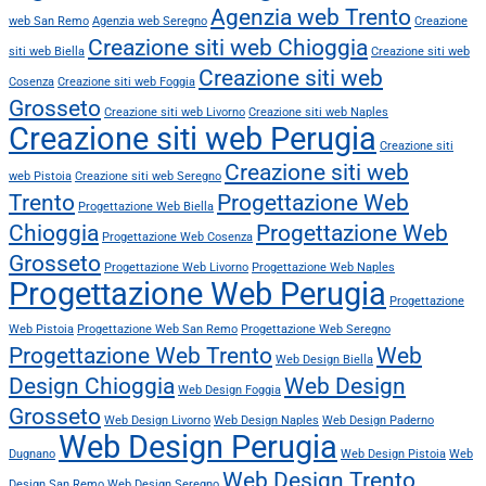
Agenzia web Trento
web San Remo
Agenzia web Seregno
Creazione
Creazione siti web Chioggia
siti web Biella
Creazione siti web
Creazione siti web
Cosenza
Creazione siti web Foggia
Grosseto
Creazione siti web Livorno
Creazione siti web Naples
Creazione siti web Perugia
Creazione siti
Creazione siti web
web Pistoia
Creazione siti web Seregno
Trento
Progettazione Web
Progettazione Web Biella
Chioggia
Progettazione Web
Progettazione Web Cosenza
Grosseto
Progettazione Web Livorno
Progettazione Web Naples
Progettazione Web Perugia
Progettazione
Web Pistoia
Progettazione Web San Remo
Progettazione Web Seregno
Progettazione Web Trento
Web
Web Design Biella
Design Chioggia
Web Design
Web Design Foggia
Grosseto
Web Design Livorno
Web Design Naples
Web Design Paderno
Web Design Perugia
Dugnano
Web Design Pistoia
Web
Web Design Trento
Design San Remo
Web Design Seregno