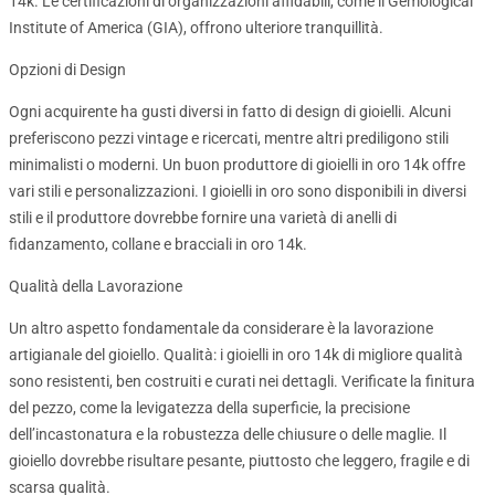
14k. Le certificazioni di organizzazioni affidabili, come il Gemological
Institute of America (GIA), offrono ulteriore tranquillità.
Opzioni di Design
Ogni acquirente ha gusti diversi in fatto di design di gioielli. Alcuni
preferiscono pezzi vintage e ricercati, mentre altri prediligono stili
minimalisti o moderni. Un buon produttore di gioielli in oro 14k offre
vari stili e personalizzazioni. I gioielli in oro sono disponibili in diversi
stili e il produttore dovrebbe fornire una varietà di anelli di
fidanzamento, collane e bracciali in oro 14k.
Qualità della Lavorazione
Un altro aspetto fondamentale da considerare è la lavorazione
artigianale del gioiello. Qualità: i gioielli in oro 14k di migliore qualità
sono resistenti, ben costruiti e curati nei dettagli. Verificate la finitura
del pezzo, come la levigatezza della superficie, la precisione
dell’incastonatura e la robustezza delle chiusure o delle maglie. Il
gioiello dovrebbe risultare pesante, piuttosto che leggero, fragile e di
scarsa qualità.