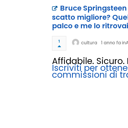
Bruce Springsteen 
scatto migliore? Quel
palco e me lo ritrova
1
cultura
1 anno fa in
A
Affidabile. Sicuro
Iscriviti per otten
commissioni di t