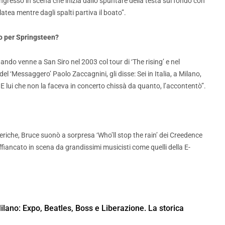
ngresso in scena che inizia dallo spuntare della testa sul fondo con
tea mentre dagli spalti partiva il boato”.
to per Springsteen?
quando venne a San Siro nel 2003 col tour di ‘The rising’ e nel
del ‘Messaggero’ Paolo Zaccagnini, gli disse: Sei in Italia, a Milano,
E lui che non la faceva in concerto chissà da quanto, l’accontentò”.
sferiche, Bruce suonò a sorpresa ‘Who’ll stop the rain’ dei Creedence
fiancato in scena da grandissimi musicisti come quelli della E-
Milano: Expo, Beatles, Boss e Liberazione. La storica