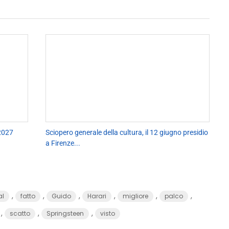
2027
Sciopero generale della cultura, il 12 giugno presidio
a Firenze...
,
,
,
,
,
,
al
fatto
Guido
Harari
migliore
palco
,
,
,
scatto
Springsteen
visto