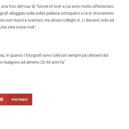
o una foto del tour di ‘Tunnel of love’ a cui sono molto affezionato.
otografi alloggiati sulla solita pedana sottopalco e ce lo ritrovammo
a non riuscii a scattare, ma alcuni colleghi sì. Lì davanti, solo ad
 Una vera icona rock”.
ù, in quanto i fotografi sono collocati sempre più distanti dal
re risalgono ad almeno 20-30 anni fa”.
PINTEREST