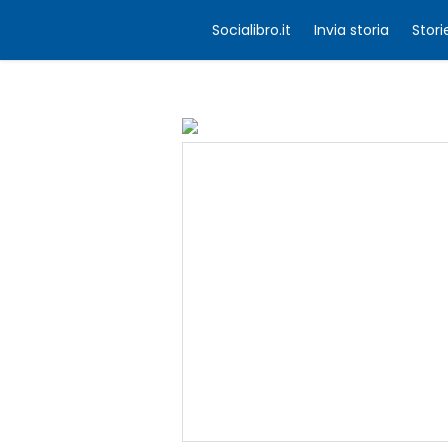
Socialibro.it
Invia storia
Stori