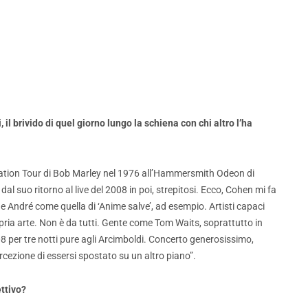
il brivido di quel giorno lungo la schiena con chi altro l’ha
bration Tour di Bob Marley nel 1976 all’Hammersmith Odeon di
l suo ritorno al live del 2008 in poi, strepitosi. Ecco, Cohen mi fa
e André come quella di ‘Anime salve’, ad esempio. Artisti capaci
propria arte. Non è da tutti. Gente come Tom Waits, soprattutto in
 per tre notti pure agli Arcimboldi. Concerto generosissimo,
ercezione di essersi spostato su un altro piano”.
ttivo?