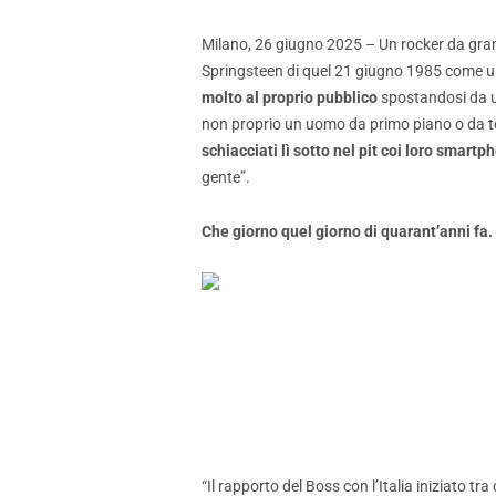
Milano, 26 giugno 2025 – Un rocker da gran
Springsteen di quel 21 giugno 1985 come un 
molto al proprio pubblico
spostandosi da un 
non proprio un uomo da primo piano o da t
schiacciati lì sotto nel pit coi loro smart
gente”.
Che giorno quel giorno di quarant’anni fa.
“Il rapporto del Boss con l’Italia iniziato t