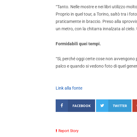
“Tanto. Nelle mostre e nei libri utilizzo molt
Proprio in quel tour, a Torino, saltò tra i f
praticamente in braccio. Preso alla sprovvist
un metro, con la chitarra innalzata al cielo.
Formidabili quei tempi.
“Sì, perché oggi certe cose non avvengono pi
palco e quando si vedono foto di quel gene
Link alla fonte
FACEBOOK
TWITTER
Report Story