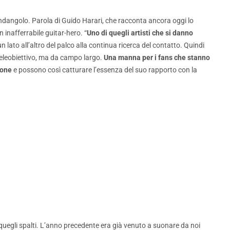
dangolo. Parola di Guido Harari, che racconta ancora oggi lo
inafferrabile guitar-hero. “
Uno di quegli artisti che si danno
lato all’altro del palco alla continua ricerca del contatto. Quindi
eleobiettivo, ma da campo largo.
Una manna per i fans che stanno
phone
e possono così catturare l’essenza del suo rapporto con la
ra quegli spalti. L’anno precedente era già venuto a suonare da noi