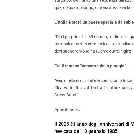
sul palco. Quindi ho una sequenza del suo i
quello sguardo lungo, che accarezzava la pla
L’Italia è stato un paese speciale da subi
“Direi proprio di sì. Mi ricordo, addirittura 
retropalco un suo caro amico, il giornalista 
devi suonare ‘Rosalita (Come out tonight)’. 
Era il famoso “concerto della pioggia”.
“Già, quello in cui, date le condizioni atmo
Clearwater Revival. Un trascinatore nato, af
Street Band”.
Approfondisci:
Il 2025 è l’anno degli anniversari di 
nevicata del 13 gennaio 1985