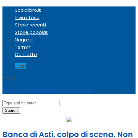
Socialibro.it
Invia storia
Storie recenti
Storie popolari
Negozio
Termini
Contatto
Login
In voga
Sorry, no trending stories at the moment.
Search
Banca di Asti, colpo di scena. Non