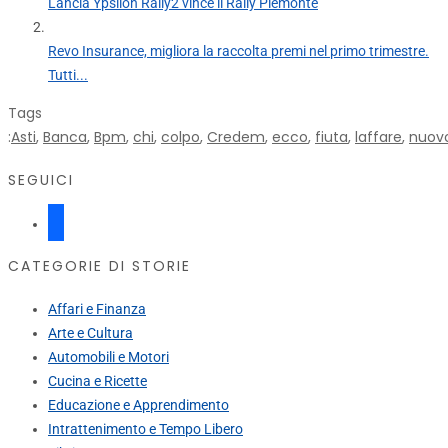
Lancia Ypsilon Rally2 vince il Rally Piemonte
Revo Insurance, migliora la raccolta premi nel primo trimestre.
Tutti...
Tags
:
Asti
,
Banca
,
Bpm
,
chi
,
colpo
,
Credem
,
ecco
,
fiuta
,
laffare
,
nuov
SEGUICI
facebook
CATEGORIE DI STORIE
Affari e Finanza
Arte e Cultura
Automobili e Motori
Cucina e Ricette
Educazione e Apprendimento
Intrattenimento e Tempo Libero