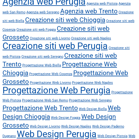
Agenzia web Perugia
Agenzia web Pistoia
Agenzia
Agenzia web Trento
web San Remo
Agenzia web Seregno
Creazione
Creazione siti web Chioggia
siti web Biella
Creazione siti web
Creazione siti web
Cosenza
Creazione siti web Foggia
Grosseto
Creazione siti web Livorno
Creazione siti web Naples
Creazione siti web Perugia
Creazione siti
Creazione siti web
web Pistoia
Creazione siti web Seregno
Trento
Progettazione Web
Progettazione Web Biella
Chioggia
Progettazione Web
Progettazione Web Cosenza
Grosseto
Progettazione Web Livorno
Progettazione Web Naples
Progettazione Web Perugia
Progettazione
Web Pistoia
Progettazione Web San Remo
Progettazione Web Seregno
Progettazione Web Trento
Web
Web Design Biella
Design Chioggia
Web Design
Web Design Foggia
Grosseto
Web Design Livorno
Web Design Naples
Web Design Paderno
Web Design Perugia
Dugnano
Web Design Pistoia
Web