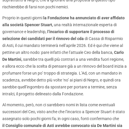
soprattutto a Negro, che a ignorare una proposta di questo tipo
rischierebbe di farsi non pochi nemici.
Proprio in questi giorni
la Fondazione ha annunciato di aver affidato
alla società Spencer Stuart,
una realtà internazionale esperta di
governance e leadership,
l’incarico di supportare il processo di
selezione dei candidati per il rinnovo del cda
di Cassa di Risparmio
di Asti, il cui mandato terminerà nell’aprile 2026. Ed è qui che viene al
pettine un altro nodo: pare infatti che l’attuale Ceo della banca,
Carlo
De Martini,
sarebbe tra quelli più contrari a una vendita fuori regione,
e allora ecco che la scelta di pensare già a un rinnovo del board inizia a
profumare forse un po’ troppo di strategia. L’Ad, con un mandato in
scadenza, avrebbe detto più volte ‘no’ ai piani di Negro, e quindi ora
sarebbe quell’ingombro da spostare per portare a termine, senza
intralci, il progetto delineato dalla Fondazione.
Al momento, però, non ci sarebbero nomi in lista come eventuali
successori del Ceo, visto anche che l’incarico a Spencer Stuart è stato
assegnato solo pochi giorni fa; in ogni caso, fonti confermano che
il Consiglio comunale di Asti avrebbe convocato sia De Martini sia