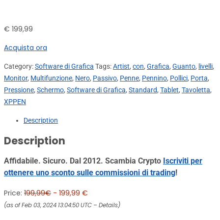
€
199,99
Acquista ora
Category:
Software di Grafica
Tags:
Artist
,
con
,
Grafica
,
Guanto
,
livelli
,
Monitor
,
Multifunzione
,
Nero
,
Passivo
,
Penne
,
Pennino
,
Pollici
,
Porta
,
Pressione
,
Schermo
,
Software di Grafica
,
Standard
,
Tablet
,
Tavoletta
,
XPPEN
Description
Description
Affidabile. Sicuro. Dal 2012. Scambia Crypto
Iscriviti per
ottenere uno sconto sulle commissioni di trading
!
Price:
199,99€
- 199,99 €
(as of Feb 03, 2024 13:04:50 UTC –
Details
)