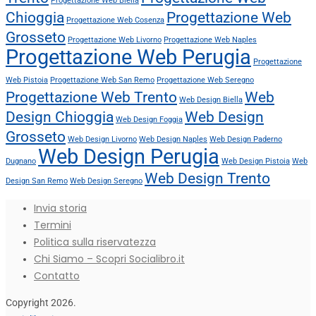
Progettazione Web Biella
Chioggia
Progettazione Web
Progettazione Web Cosenza
Grosseto
Progettazione Web Livorno
Progettazione Web Naples
Progettazione Web Perugia
Progettazione
Web Pistoia
Progettazione Web San Remo
Progettazione Web Seregno
Progettazione Web Trento
Web
Web Design Biella
Design Chioggia
Web Design
Web Design Foggia
Grosseto
Web Design Livorno
Web Design Naples
Web Design Paderno
Web Design Perugia
Dugnano
Web Design Pistoia
Web
Web Design Trento
Design San Remo
Web Design Seregno
Invia storia
Termini
Politica sulla riservatezza
Chi Siamo – Scopri Socialibro.it
Contatto
Copyright 2026.