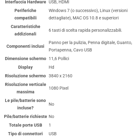
Interfaccia Hardware
‎USB, HDMI
Periferiche
‎Windows 7 (o successivo), Linux (versioni
compatibili
dettagliate), MAC OS 10.8 e superiori
Caratteristiche
‎6 tasti di scelta rapida personalizzabili.
addizionali
‎Panno per la pulizia, Penna digitale, Guanto,
Componenti inclusi
Portapenna, Cavo USB
Dimensione schermo
‎11,6 Pollici
Display
‎Hd
Risoluzione schermo
‎3840 x 2160
Risoluzione verticale
‎1080 Pixel
massima
Le pile/batterie sono
‎No
incluse?
Pile/batterie richieste
‎No
Totale porte USB
‎1
Tipo di connettori
‎USB