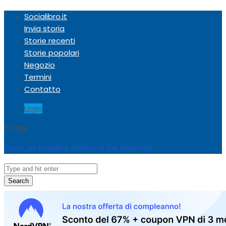
Socialibro.it
Invia storia
Storie recenti
Storie popolari
Negozio
Termini
Contatto
Login
In voga
Sorry, no trending stories at the moment.
Search