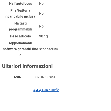
Ha l’autofocus
‎No
Pila/batteria
‎No
ricaricabile inclusa
Ha tasti
‎No
programmabili
Peso articolo
‎907 g
Aggiornamenti
software garantiti fino
‎sconosciuto
a
Ulteriori informazioni
ASIN
B07GNK18VJ
4,4
4,4 su 5 stelle