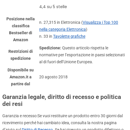
4,4 su 5 stelle
Posizione nella
n. 27,315 in Elettronica (
Visualizza i Top 100
classifica
nella categoria Elettronica
)
Bestseller di
n. 33 in
Tavolette grafiche
Amazon
Spedizione:
Questo articolo rispetta le
Restrizioni di
normative per l’esportazione in paesi selezionati
spedizione
al di fuori dell’Unione Europea.
Disponibile su
Amazon.it a
20 agosto 2018
partire dal
Garanzia legale, diritto di recesso e politica
dei resi
Garanzia e recesso
:
Se vuoi restituire un prodotto entro 30 giorni dal
ricevimento perché hai cambiato idea, consulta la nostra pagina
d’aiuto sul
Diritto di Recesso
. Se hai ricevuto un prodotto difettoso o