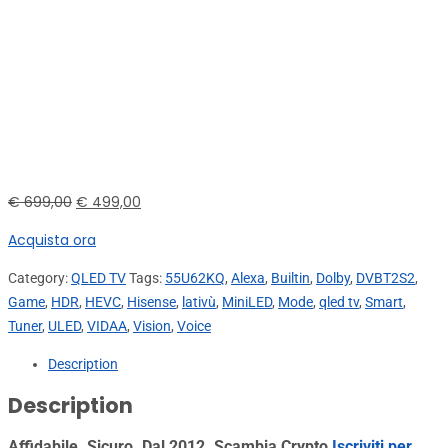
€
699,00
€
499,00
Acquista ora
Category:
QLED TV
Tags:
55U62KQ
,
Alexa
,
Builtin
,
Dolby
,
DVBT2S2
,
Game
,
HDR
,
HEVC
,
Hisense
,
lativù
,
MiniLED
,
Mode
,
qled tv
,
Smart
,
Tuner
,
ULED
,
VIDAA
,
Vision
,
Voice
Description
Description
Affidabile. Sicuro. Dal 2012. Scambia Crypto
Iscriviti per