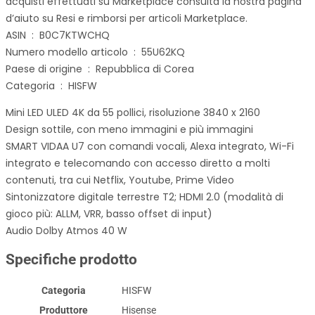
acquisti effettuati su Marketplace consulta la nostra pagina
d’aiuto su Resi e rimborsi per articoli Marketplace.
ASIN ‏ : ‎ B0C7KTWCHQ
Numero modello articolo ‏ : ‎ 55U62KQ
Paese di origine ‏ : ‎ Repubblica di Corea
Categoria ‏ : ‎ HISFW
Mini LED ULED 4K da 55 pollici, risoluzione 3840 x 2160
Design sottile, con meno immagini e più immagini
SMART VIDAA U7 con comandi vocali, Alexa integrato, Wi-Fi
integrato e telecomando con accesso diretto a molti
contenuti, tra cui Netflix, Youtube, Prime Video
Sintonizzatore digitale terrestre T2; HDMI 2.0 (modalità di
gioco più: ALLM, VRR, basso offset di input)
Audio Dolby Atmos 40 W
Specifiche prodotto
Categoria
‎HISFW
Produttore
‎Hisense