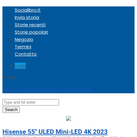
Socialibro.it
Invia storia
Storie recenti
Storie popolari
Negozio
Termini
Contatto
Login
In voga
Sorry, no trending stories at the moment.
Search
Hisense 55″ ULED Mini-LED 4K 2023