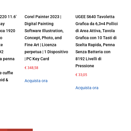
20 11.6′
Corel Painter 2023 |
UGEE S640 Tavoletta
lay
Digital Painting
Grafica da 6,3×4 Pollici
ica 1920
Software Illustration,
di Area Attiva, Tavola
mo
Concept, Photo, and
Grafica con 10 Tasti di
te
Fine Art | Licenza
Scelta Rapida, Penna
92
perpetua | 1 Dispositivo
Senza Batteria con
la penna
| PC Key Card
8192 Livelli di
a
Pressione
€
348,58
e cuffie
€
33,05
oid &
Acquista ora
Acquista ora