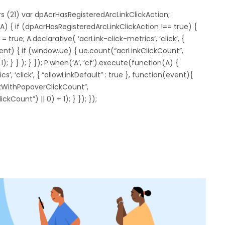
rs (21) var dpAcrHasRegisteredArcLinkClickAction;
A) { if (dpAcrHasRegisteredArcLinkClickAction !== true) {
true; A.declarative( ‘acrLink-click-metrics’, ‘click’, {
vent) { if (window.ue) { ue.count(“acrLinkClickCount”,
); } } ); } }); P.when(‘A’, ‘cf’).execute(function(A) {
s’, ‘click’, { “allowLinkDefault” : true }, function(event){
nkWithPopoverClickCount”,
Count”) || 0) + 1); } }); });