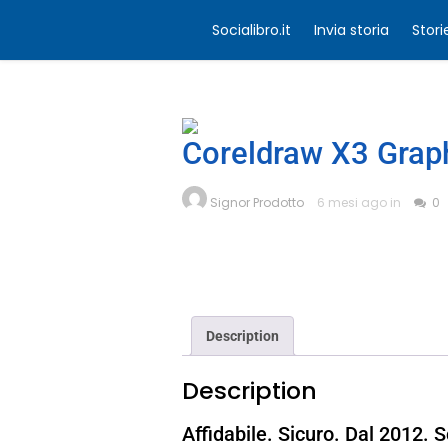
Socialibro.it
Invia storia
Stori
Coreldraw X3 Graph
Signor Prodotto
6 mesi ago in
0
Description
Description
Affidabile. Sicuro. Dal 2012.