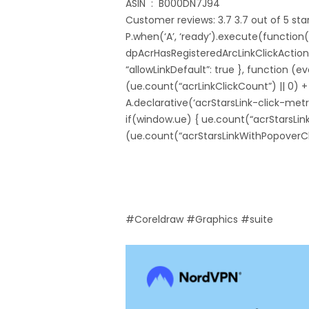
ASIN ‏ : ‎ B000DN7J94
Customer reviews: 3.7 3.7 out of 5 sta
P.when(‘A’, ‘ready’).execute(function(
dpAcrHasRegisteredArcLinkClickAction = 
“allowLinkDefault”: true }, function (e
(ue.count(“acrLinkClickCount”) || 0) + 1
A.declarative(‘acrStarsLink-click-metric
if(window.ue) { ue.count(“acrStarsLi
(ue.count(“acrStarsLinkWithPopoverClick
#Coreldraw #Graphics #suite