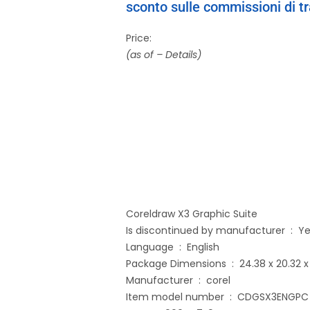
sconto sulle commissioni di t
Price:
(as of –
Details
)
Coreldraw X3 Graphic Suite
Is discontinued by manufacturer 
Language ‏ : ‎ English
Package Dimensions ‏ : ‎ 24.3
Manufacturer ‏ : ‎ corel
Item model number ‏ : ‎ CDGSX3ENGPC