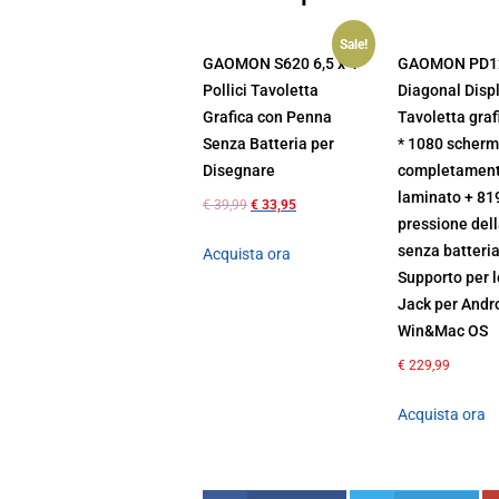
Sale!
GAOMON S620 6,5 x 4
GAOMON PD12
Pollici Tavoletta
Diagonal Disp
Grafica con Penna
Tavoletta graf
Senza Batteria per
* 1080 scher
Disegnare
completamen
laminato + 81
€
39,99
€
33,95
pressione del
senza batteri
Acquista ora
Supporto per l
Jack per Andr
Win&Mac OS
€
229,99
Acquista ora