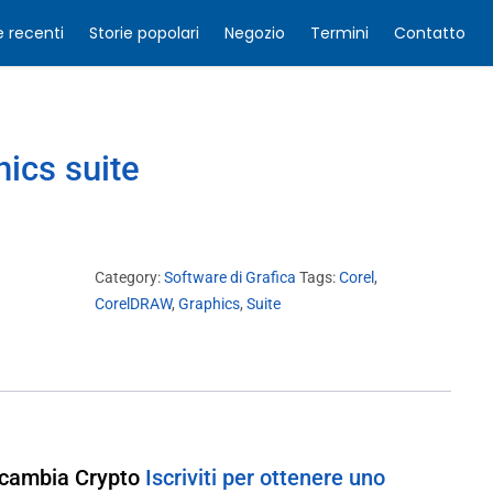
e recenti
Storie popolari
Negozio
Termini
Contatto
ics suite
Category:
Software di Grafica
Tags:
Corel
,
CorelDRAW
,
Graphics
,
Suite
 Scambia Crypto
Iscriviti per ottenere uno