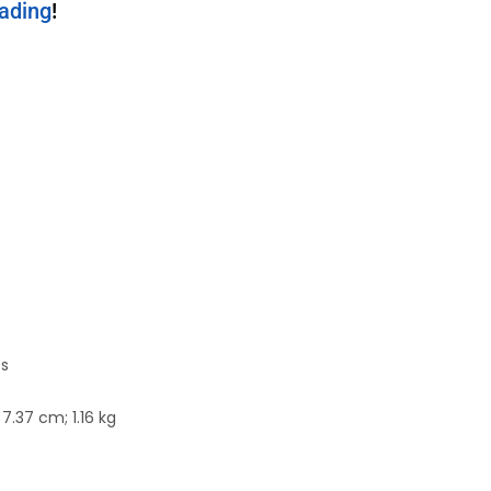
rading
!
‏ : ‎ Yes
8 x 20.32 x 7.37 cm; 1.16 kg