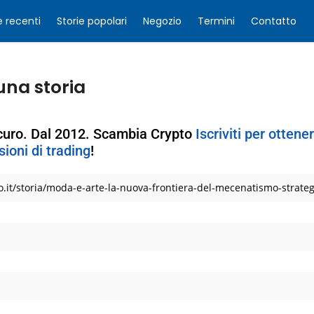
e recenti
Storie popolari
Negozio
Termini
Contatto
una storia
icuro. Dal 2012. Scambia Crypto
Iscriviti per otten
ioni di trading
!