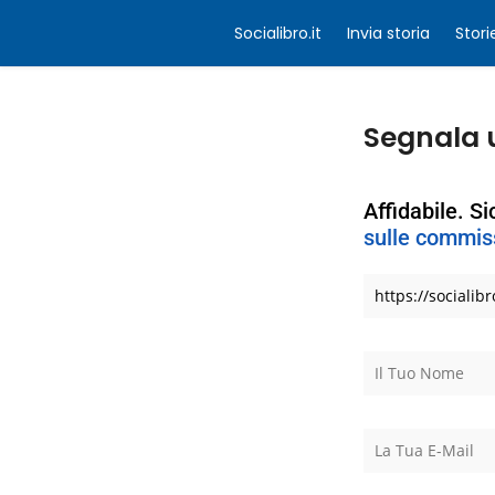
Socialibro.it
Invia storia
Stori
Segnala 
Affidabile. S
sulle commiss